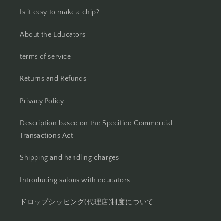
Is it easy to make a chip?
About the Educators
terms of service
Returns and Refunds
Privacy Policy
Description based on the Specified Commercial
Transactions Act
Shipping and handling charges
Introducing salons with educators
ドロップシッピング(代理店)制度について