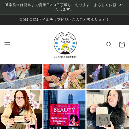
Skip to
通常発送は発送まで営業日2-4日頂戴しております、よろしくお願いい
たします。
content
ODM•OEMネイルチップビジネスのご相談承ります！
Cart